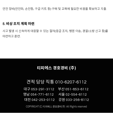
안전 장비(안전화, 손전등, 구급 키트 등) 구매 및 교육에 필요한 비용을 확보하고 지출.
5. 비상 조치 계획 마련
사고 발생 시 신속하게 대응할 수 있는 절차(응급 조치, 병원 이송, 경찰/소방 신고 등)를
마련하고 훈련.
티피에스 경호경비 (주)
견적 담당 직통 010-6207-6112
대구 053-291-3112 부산 051-853-6112
영남 054-771-6112 서울 02-554-6112
대전 042-253-0112 강원 033-256-8112
COPYRIGHT (C) 티피에스 경호경비(주) All Rights reserved