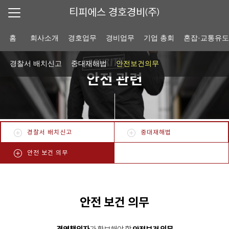
티피에스 경호경비(주)
홈
회사소개
경호업무
경비업무
기업 총회
혼잡·교통유
경찰서 배치신고
중대재해법
안전보건의무
안전 관련
경찰서 배치신고
중대재해법
안전 보건 의무
안전 보건 의무