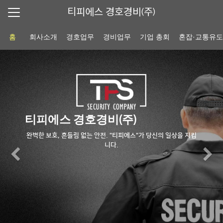
티피에스 경호경비(주)
홈
회사소개
경호업무
경비업무
기업 총회
혼잡·교통유
티피에스 경호경비(주)
완벽한 보호, 흔들림 없는 안전. "티피에스"가 당신의 일상을 지킵
니다.
Previous
N