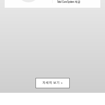
Total Care System 제공
24
시간
365
일 비상 대응
운영을 통한 신속하고 체계적인
위기 대응 능력
법규
준수
경비업법등 관련 법규를 철저히
준수
자세히 보기 >