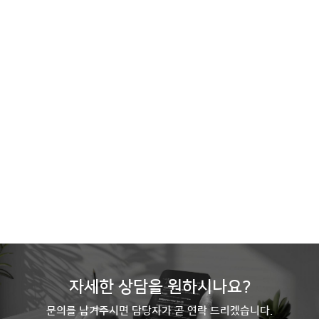
경비업무
Previous
N
단기경비
장기경비
야간경비
자세한 상담을 원하시나요?
문의를 남겨주시면 담당자가 곧 연락 드리겠습니다.