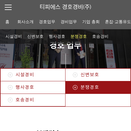
티피에스 경호경비(주)
홈
회사소개
경호업무
경비업무
기업 총회
혼잡·교통유
시설경비
신변보호
행사경호
분쟁경호
호송경비
경호 업무
시설경비
신변보호
행사경호
분쟁경호
호송경비