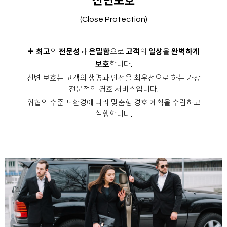
신변보호
(Close Protection)
+
최고
의
전문성
과
은밀함
으로
고객
의
일상
을
완벽하게
보호
합니다.
신변 보호는 고객의 생명과 안전을 최우선으로 하는 가장
전문적인 경호 서비스입니다.
위협의 수준과 환경에 따라 맞춤형 경호 계획을 수립하고
실행합니다.