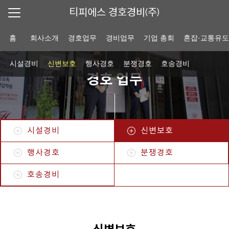
티피에스 경호경비(주)
홈
회사소개
경호업무
경비업무
기업 총회
혼잡·교통유
시설경비
신변보호
행사경호
분쟁경호
호송경비
경호 업무
시설경비
신변보호
행사경호
분쟁경호
호송경비